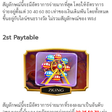
สัญลักษณ์นี้จะมีอัตราการจ่ายมากที่สุด โดยให้อัตราการ
จ่ายอยู่ตั้งแต่ 30 40 60 80 เท่าของเงินเดิมพัน โดยทั้งหมด
ขึ้นอยู่กับไลน์ชนะรางวัล ไม่รวมสัญลักษณ์ของ Wild
2st Paytable
สัญลักษณ์นี้จะมีอัตราการจ่ายมากที่รองลงมาเป็นอันดับ
2ของเกมนี้นั่นเอง จะอัตราการจ่ายอยู่ที่
20 25 50 70
เท่า