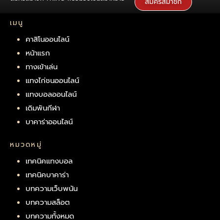
สมัครสมาชิก
เมนู
คาสิโนออนไลน์
หน้าแรก
ทางเข้าเล่น
แทงไก่ชนออนไลน์
แทงบอลออนไลน์
เดิมพันกีฬา
บาคาร่าออนไลน์
หมวดหมู่
เทคนิคแทงบอล
เทคนิคบาคาร่า
บทความเว็บพนัน
บทความสล็อต
บทความทั้งหมด