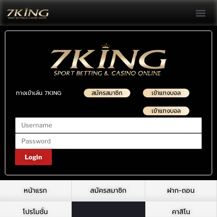
สมัครสมาชิก
ฝาก-ถอน
โปรโมชั่น
แทงบอลออนไ
คาสิโนออนไ
บทความพนัน
ทางเข้าเล่น 7KING
สมัครสมาชิก
เข้าแทงบอล
เข้าแทงบอล
Login
หน้าแรก
สมัครสมาชิก
ฝาก-ถอน
โปรโมชั่น
คาสิโน