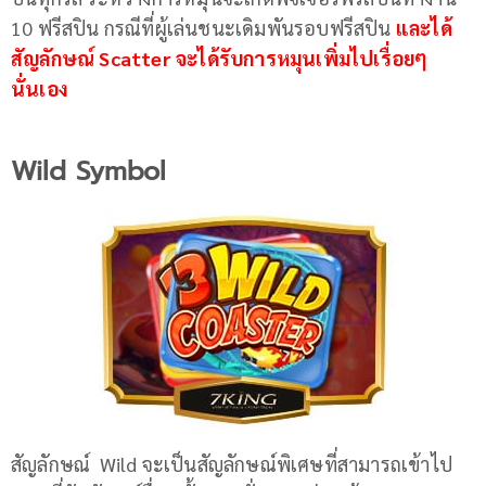
10 ฟรีสปิน กรณีที่ผู้เล่นชนะเดิมพันรอบฟรีสปิน
และได้
สัญลักษณ์ Scatter จะได้รับการหมุนเพิ่มไปเรื่อยๆ
นั่นเอง
Wild Symbol
สัญลักษณ์ Wild จะเป็นสัญลักษณ์พิเศษที่สามารถเข้าไป