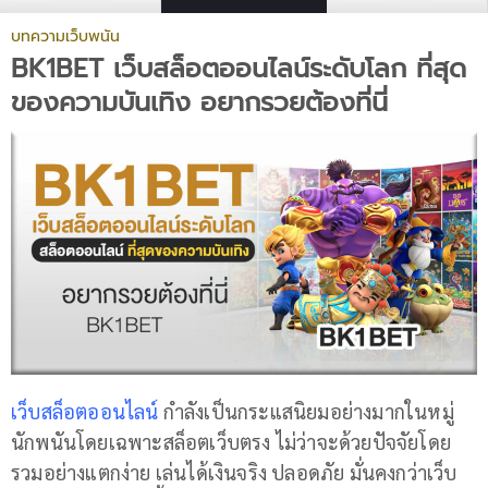
บทความเว็บพนัน
BK1BET เว็บสล็อตออนไลน์ระดับโลก ที่สุด
ของความบันเทิง อยากรวยต้องที่นี่
เว็บสล็อตออนไลน์
กำลังเป็นกระแสนิยมอย่างมากในหมู่
นักพนันโดยเฉพาะสล็อตเว็บตรง ไม่ว่าจะด้วยปัจจัยโดย
รวมอย่างแตกง่าย เล่นได้เงินจริง ปลอดภัย มั่นคงกว่าเว็บ