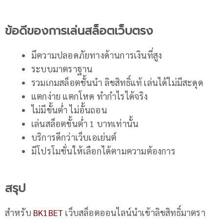
ข้อดีของการเล่นสล็อตเว็บตรง
มีความปลอดภัยทางด้านการเงินที่สูง
ระบบมาตราฐาน
รวมเกมสล็อตชั้นนำ ลิขสิทธิ์แท้ เล่นได้ไม่มีสะดุด
แตกง่าย แตกโหด ทำกำไรได้จริง
ไม่มีขั้นต่ำ ไม่อั้นถอน
เล่นสล็อตขั้นต่ำ 1 บาทเท่านั้น
บริการดีกว่าเว็บเอเย่นต์
มีโปรโมชั่นให้เลือกได้ตามความต้องการ
สรุป
สำหรับ
BK1BET
เว็บสล็อตออนไลน์นำเข้าลิขสิทธิ์มาตรา