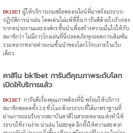
BK1BET
ผู้ให้บริการเกมสล็อตออนไลน์ที่มาพร้อมระบบ
ปฏิบัติการน่าเล่น โดดเด่นไม่แพ้ที่อื่น การันตีด้วยใบรับรอง
จากหน่วยงานและองค์กรชั้นนำเพื่อสร้างความมั่นใจให้กับ
สมาชิกว่า ไม่มีการโกงเล่นที่นี่ปลอดภัยทุกยอดการเดิมพัน
รวมหลากหลายค่ายเกมชั้นนำของโลกไว้จบภายในเว็บ
เดียว
คาสิโน bk1bet การันตีคุณภาพระดับโลก
เปิดให้บริการแล้ว
BK1BET
การันตีเรื่องคุณภาพต้องที่นี่ พร้อมให้บริการ
สมาชิกตลอดทั้ง 24 ชั่วโมง ด้วยระบบที่ได้มาตราฐานที่
ผ่านการยอมรับจากสถาบันคาสิโนสากลหลายแห่งทำให้
ระบบใช้งานง่าย น่าเล่น ไม่สะดุด อีกทั้งให้ความสะดวก
สบายกับผู้เล่นมากยิ่งขึ้นเปรียบเสมือนคาสิโนออนไลน์ระ