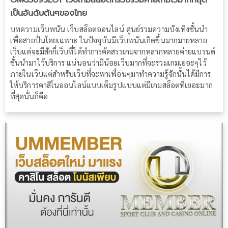
OMG369SLOT เว็บเกมสล็อตที่รวบรวมค่ายเกมไว้มากที่สุด
เป็นอันดับต้นๆของไทย
บทความเว็บพนัน เว็บสล็อตออนไลน์ ศูนย์รวมความบังเทิงชั้นนำ
เพื่อสายปั่นโดยเฉพาะ ในปัจจุบันมีเว็บพนันเกิดขึ้นมากมายหลาย
เว็บแต่จะมีสักกี่เว็บที่ได้ทำการคัดสรรเกมจากหลากหลายค่ายแบรนด์
ชั้นนำมาไว้บริการ แน่นอนว่ามีน้อยเว็บมากที่จะรวมเกมเยอะๆไว้
ภายในเว็บแต่สำหรับเว็บที่จะพาเพื่อนๆมาทำความรู้จักนั้นได้มีการ
ให้บริการคาสิโนออนไลน์แบบเต็มรูปแบบแต่มีเกมสล็อตที่เยอะมาก
ที่สุดนั่นก็คือ