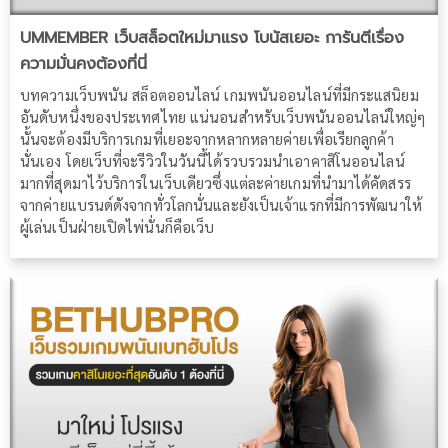
UMMEMBER เว็บสล็อตใหม่มาแรง โบนัสเยอะ การันตีเรื่อง
ความมั่นคงต้องที่นี่
บทความเว็บพนัน สล็อตออนไลน์ เกมพนันออนไลน์ที่มีกระแสนิยม
อันดับหนึ่งของประเทศไทย แน่นอนสำหรับเว็บพนันออนไลน์ใหญ่ๆ
นั้นจะต้องมีบริการเกมที่เยอะจากหลากหลายค่ายเพื่อเรียกลูกค้า
นั่นเอง โดยเว็บที่จะรีวิวในวันนี้ได้รวบรวมนำเอาคาสิโนออนไลน์
มากที่สุดมาไว้บริการในเว็บเดียวซึ่งแต่ละค่ายเกมที่นำมาได้คัดสรร
จากค่ายแบรนด์ดังจากทั่วโลกนั่นและยังเป็นเจ้าแรกที่มีการพัฒนาให้
ผู้เล่นเป็นฝ่ายเปิดไพ่นั่นก็คือเว็บ