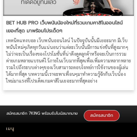
BET HUB PRO เว็บพนันน้องใหม่ที่รวมเกมคาสิโนออนไลน์
เยอะที่สุด มาพร้อมโปรเด็ดๆ
เทคนิคแทงบอล เว็บพนันออนไลน์ ในปัจจุบันนั้นมีเยอะมาก มีเว็บ
พนันใหม่ๆเกิดทุกวันแน่นอนว่าแต่ละเว็บนั้นมีการแข่งขันที่สูงมากๆ
ไม่ว่าจะเป็นเรื่องของโปรโมชั่นที่น่าดึงดูดลูกค้าหรือจะเป็นการรวม
ค่ายเกมหลายแบรนด์ไว้ภายในเว็บมากที่สุดเพื่อเพิ่มความหลากหลาย
รวมไปถึงระบบต่างๆของเว็บสามารถตอบโจทย์การใช้งานของผู้เล่น
ได้มากที่สุด บทความนี้เราจะพาเพื่อนๆมาทำความรู้จักกับเว็บน้อง
ใหม่มาแรงที่โปรเด็ดเกมคาสิโนเยอะมากที่สุดอย่าง
สมัครสมาชิก 7KING พร้อมรับโบนัสมากมาย
สมัครสมาชิก
เมนู