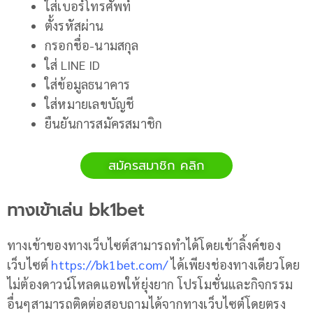
ใส่เบอร์โทรศัพท์
ตั้งรหัสผ่าน
กรอกชื่อ-นามสกุล
ใส่ LINE ID
ใส่ข้อมูลธนาคาร
ใส่หมายเลขบัญชี
ยืนยันการสมัครสมาชิก
สมัครสมาชิก คลิก
ทางเข้าเล่น bk1bet
ทางเข้าของทางเว็บไซต์สามารถทำได้โดยเข้าลิ้งค์ของ
เว็บไซต์
https://bk1bet.com/
ได้เพียงช่องทางเดียวโดย
ไม่ต้องดาวน์โหลดแอพให้ยุ่งยาก โปรโมชั่นและกิจกรรม
อื่นๆสามารถติดต่อสอบถามได้จากทางเว็บไซต์โดยตรง