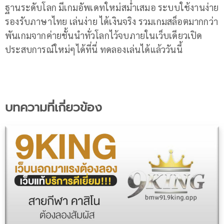
ฐานระดับโลก มีเกมอัพเดทใหม่สม่ำเสมอ ระบบใช้งานง่าย
รองรับภาษาไทย เล่นง่าย ได้เงินจริง รวมเกมสล็อตมากกว่า
พันเกมจากค่ายชั้นนำทั่วโลกไว้จบภายในเว็บเดียวเปิด
ประสบการณ์ใหม่ๆได้ที่นี่ ทดลองเล่นได้แล้ววันนี้
บทความที่เกี่ยวข้อง