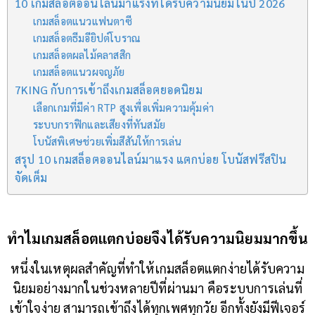
10 เกมสล็อตออนไลน์มาแรงที่ได้รับความนิยมในปี 2026
เกมสล็อตแนวแฟนตาซี
เกมสล็อตธีมอียิปต์โบราณ
เกมสล็อตผลไม้คลาสสิก
เกมสล็อตแนวผจญภัย
7KING กับการเข้าถึงเกมสล็อตยอดนิยม
เลือกเกมที่มีค่า RTP สูงเพื่อเพิ่มความคุ้มค่า
ระบบกราฟิกและเสียงที่ทันสมัย
โบนัสพิเศษช่วยเพิ่มสีสันให้การเล่น
สรุป 10 เกมสล็อตออนไลน์มาแรง แตกบ่อย โบนัสฟรีสปิน
จัดเต็ม
ทำไมเกมสล็อตแตกบ่อยจึงได้รับความนิยมมากขึ้น
หนึ่งในเหตุผลสำคัญที่ทำให้เกมสล็อตแตกง่ายได้รับความ
นิยมอย่างมากในช่วงหลายปีที่ผ่านมา คือระบบการเล่นที่
เข้าใจง่าย สามารถเข้าถึงได้ทุกเพศทุกวัย อีกทั้งยังมีฟีเจอร์