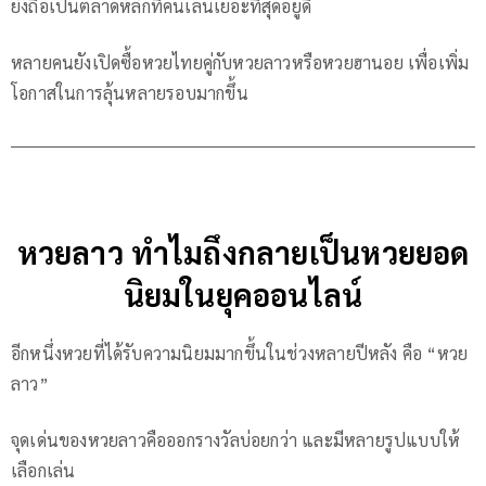
ยังถือเป็นตลาดหลักที่คนเล่นเยอะที่สุดอยู่ดี
หลายคนยังเปิดซื้อหวยไทยคู่กับหวยลาวหรือหวยฮานอย เพื่อเพิ่ม
โอกาสในการลุ้นหลายรอบมากขึ้น
หวยลาว ทำไมถึงกลายเป็นหวยยอด
นิยมในยุคออนไลน์
อีกหนึ่งหวยที่ได้รับความนิยมมากขึ้นในช่วงหลายปีหลัง คือ “หวย
ลาว”
จุดเด่นของหวยลาวคือออกรางวัลบ่อยกว่า และมีหลายรูปแบบให้
เลือกเล่น