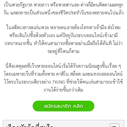
เป็นหวยรัฐบาล หวยลาว หรือหวยฮานอย ต่างก็มีคนติดตามผลทุก
วัน และกลายเป็นส่วนหนึ่งของชีวิตประจำวันของหลายคนไปแล้ว
ในอดีตเวลาจะเล่นหวย หลายคนอาจต้องโทรหาเจ้ามือ ส่งโพย
หรือเดินไปซื้อด้วยตัวเอง แต่ปัจจุบันระบบออนไลน์เข้ามามี
บทบาทมากขึ้น ทำให้คนสามารถซื้อหวยผ่านมือถือได้ทันที ไม่ว่า
จะอยู่ที่ไหนก็ตาม
นี่คือเหตุผลที่เว็บหวยออนไลน์เริ่มได้รับความนิยมสูงขึ้นเรื่อย ๆ
โดยเฉพาะเว็บที่รวมทั้งหวย คาสิโน สล็อต และแทงบอลออนไลน์
ไว้ครบในระบบเดียวอย่าง 7KING ที่ช่วยให้คนเล่นสามารถเข้าใช้
งานได้ง่ายขึ้นกว่าเดิม
สมัครสมาชิก คลิก