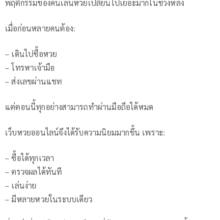
พฤติกรรมของคนเล่นหวยเปลี่ยนไปเยอะมากในช่วงหลัง
เมื่อก่อนหลายคนต้อง:
– เดินไปซื้อหวย
– โทรหาเจ้ามือ
– ส่งเลขผ่านแชท
แต่ตอนนี้ทุกอย่างสามารถทำผ่านมือถือได้หมด
เว็บหวยออนไลน์จึงได้รับความนิยมมากขึ้น เพราะ:
– ซื้อได้ทุกเวลา
– ตรวจผลได้ทันที
– เล่นง่าย
– มีหลายหวยในระบบเดียว