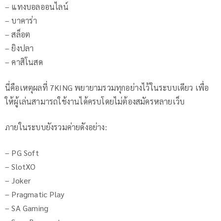
– แทงบอลออนไลน์
– บาคาร่า
– สล็อต
– ยิงปลา
– คาสิโนสด
นี่คือเหตุผลที่ 7KING พยายามรวมทุกอย่างไว้ในระบบเดียว เพื่อ
ให้ผู้เล่นสามารถใช้งานได้ครบโดยไม่ต้องสมัครหลายเว็บ
ภายในระบบยังรวมค่ายดังอย่าง:
– PG Soft
– SlotXO
– Joker
– Pragmatic Play
– SA Gaming