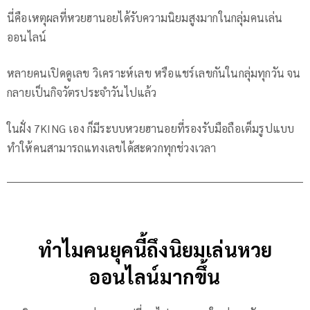
นี่คือเหตุผลที่หวยฮานอยได้รับความนิยมสูงมากในกลุ่มคนเล่น
ออนไลน์
หลายคนเปิดดูเลข วิเคราะห์เลข หรือแชร์เลขกันในกลุ่มทุกวัน จน
กลายเป็นกิจวัตรประจำวันไปแล้ว
ในฝั่ง 7KING เอง ก็มีระบบหวยฮานอยที่รองรับมือถือเต็มรูปแบบ
ทำให้คนสามารถแทงเลขได้สะดวกทุกช่วงเวลา
ทำไมคนยุคนี้ถึงนิยมเล่นหวย
ออนไลน์มากขึ้น