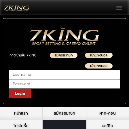
สมัครสมาชิก
ฝาก-ถอน
โปรโมชั่น
แทงบอลออนไ
คาสิโนออนไ
บทความพนัน
ทางเข้าเล่น 7KING
สมัครสมาชิก
เข้าแทงบอล
เข้าแทงบอล
Login
หน้าแรก
สมัครสมาชิก
ฝาก-ถอน
โปรโมชั่น
คาสิโน