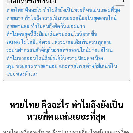
เลือกหัวข้อที่สนใจ
หวยไทย คืออะไร ทำไมถึงยังเป็นหวยที่คนเล่นเยอะที่สุด
หวยลาว ทำไมถึงกลายเป็นหวยยอดนิยมในยุคออนไลน์
หวยฮานอย ทำไมคนถึงติดกันเยอะมาก
ทำไมคนยุคนี้ถึงนิยมเล่นหวยออนไลน์มากขึ้น
7KING ไม่ได้มีแค่หวย แต่รวมเกมเดิมพันครบทุกสาย
ระบบฝากถอนสำคัญกับสายหวยออนไลน์มากแค่ไหน
ทำไมหวยออนไลน์ถึงยังได้รับความนิยมต่อเนื่อง
สรุป หวยลาว หวยฮานอย และหวยไทย ต่างก็มีเสน่ห์ใน
แบบของตัวเอง
หวยไทย คืออะไร ทำไมถึงยังเป็น
หวยที่คนเล่นเยอะที่สุด
หวยไทย หรือหวยรัฐบาล คือรูปแบบหวยที่คนไทยคุ้นเคยมากที่สุด